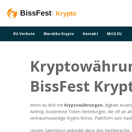
EU-Verbote
Marokko Krypto
Kontakt
MiCA EU
Kryptowährun
BissFest Kryp
Wenn du dich mit
Kryptowährungen
,
digitale Asset
Airdrop
,
kostenlose Token-Verteilungen, die oft an a
vertrauenswürdige
Krypto‑Börse
,
Plattform zum Kauf
Unsere Sammlung verbindet diese drei Kernbereiche: