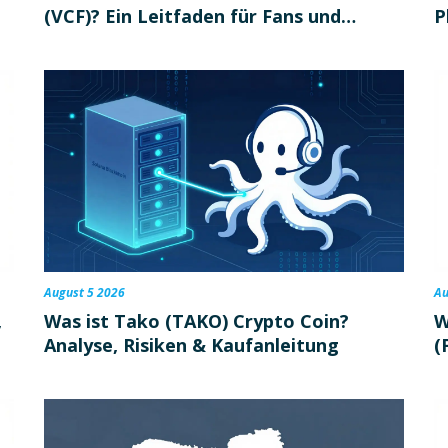
(VCF)? Ein Leitfaden für Fans und
P
Investoren
August 5 2026
Au
,
Was ist Tako (TAKO) Crypto Coin?
W
Analyse, Risiken & Kaufanleitung
(
M