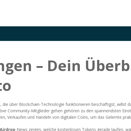
gen – Dein Überbl
to
s, die über Blockchain-Technologie funktionieren
beschäftigst, willst d
ktive Community‑Mitglieder gehen
gehören zu den spannendsten Einsti
en, Verkaufen und Handeln von digitalen Coins
, um das Gelernte pra
Airdrop
-News zeigen, welche kostenlosen Tokens gerade laufen, wä