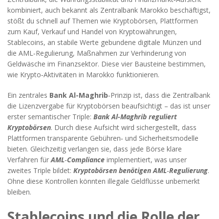
kombiniert
, auch bekannt als
Zentralbank Marokko
beschäftigst,
stößt du schnell auf Themen wie
Kryptobörsen
,
Plattformen
zum Kauf, Verkauf und Handel von Kryptowährungen
,
Stablecoins
,
an stabile Werte gebundene digitale Münzen
und
die
AML‑Regulierung
,
Maßnahmen zur Verhinderung von
Geldwäsche im Finanzsektor
. Diese vier Bausteine bestimmen,
wie Krypto‑Aktivitäten in Marokko funktionieren.
Ein zentrales
Bank Al-Maghrib
‑Prinzip ist, dass die Zentralbank
die Lizenzvergabe für Kryptobörsen beaufsichtigt – das ist unser
erster semantischer Triple:
Bank Al-Maghrib reguliert
Kryptobörsen
. Durch diese Aufsicht wird sichergestellt, dass
Plattformen transparente Gebühren‑ und Sicherheitsmodelle
bieten. Gleichzeitig verlangen sie, dass jede Börse klare
Verfahren für
AML‑Compliance
implementiert, was unser
zweites Triple bildet:
Kryptobörsen benötigen AML‑Regulierung
.
Ohne diese Kontrollen könnten illegale Geldflüsse unbemerkt
bleiben.
Stablecoins und die Rolle der