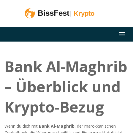
Bank Al-Maghrib
– Überblick und
Krypto‑Bezug
Wenn du dich mit
Bank Al-Maghrib
,
der marokkanischen
Zentralbank, die Währungsstabilität und Finanzmarkt‑Aufsicht