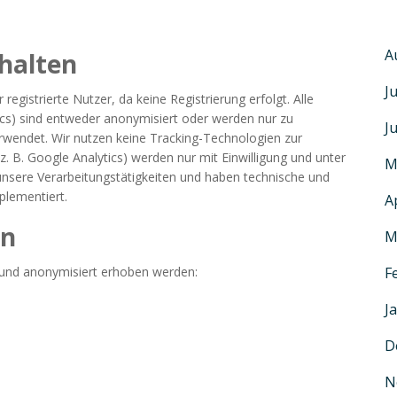
A
 halten
J
gistrierte Nutzer, da keine Registrierung erfolgt. Alle
cs) sind entweder anonymisiert oder werden nur zu
J
rwendet. Wir nutzen keine Tracking-Technologien zur
z. B. Google Analytics) werden nur mit Einwilligung und unter
M
nsere Verarbeitungstätigkeiten und haben technische und
lementiert.
A
en
M
 und anonymisiert erhoben werden:
F
J
D
N