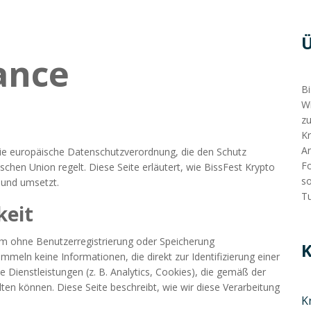
ance
Bi
Wi
zu
Kr
An
ie europäische Datenschutzverordnung, die den Schutz
Fo
chen Union regelt. Diese Seite erläutert, wie BissFest Krypto
so
 und umsetzt.
Tu
eit
orm ohne Benutzerregistrierung oder Speicherung
K
eln keine Informationen, die direkt zur Identifizierung einer
Dienstleistungen (z. B. Analytics, Cookies), die gemäß der
n können. Diese Seite beschreibt, wie wir diese Verarbeitung
K