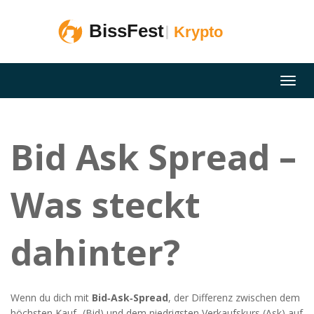
Bid Ask Spread –
Was steckt
dahinter?
Wenn du dich mit
Bid‑Ask‑Spread
,
der Differenz zwischen dem
höchsten Kauf‑ (Bid) und dem niedrigsten Verkaufskurs (Ask) auf