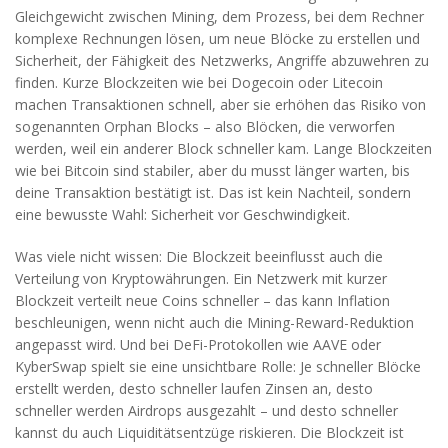
Gleichgewicht zwischen
Mining
,
dem Prozess, bei dem Rechner
komplexe Rechnungen lösen, um neue Blöcke zu erstellen
und
Sicherheit
,
der Fähigkeit des Netzwerks, Angriffe abzuwehren
zu
finden. Kurze Blockzeiten wie bei Dogecoin oder Litecoin
machen Transaktionen schnell, aber sie erhöhen das Risiko von
sogenannten Orphan Blocks – also Blöcken, die verworfen
werden, weil ein anderer Block schneller kam. Lange Blockzeiten
wie bei Bitcoin sind stabiler, aber du musst länger warten, bis
deine Transaktion bestätigt ist. Das ist kein Nachteil, sondern
eine bewusste Wahl: Sicherheit vor Geschwindigkeit.
Was viele nicht wissen: Die Blockzeit beeinflusst auch die
Verteilung von Kryptowährungen. Ein Netzwerk mit kurzer
Blockzeit verteilt neue Coins schneller – das kann Inflation
beschleunigen, wenn nicht auch die Mining-Reward-Reduktion
angepasst wird. Und bei DeFi-Protokollen wie AAVE oder
KyberSwap spielt sie eine unsichtbare Rolle: Je schneller Blöcke
erstellt werden, desto schneller laufen Zinsen an, desto
schneller werden Airdrops ausgezahlt – und desto schneller
kannst du auch Liquiditätsentzüge riskieren. Die Blockzeit ist