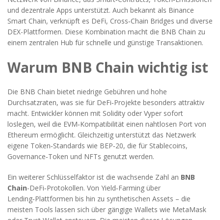
und dezentrale Apps unterstützt
. Auch bekannt als
Binance
Smart Chain
, verknüpft es
DeFi
,
Cross‑Chain Bridges
und diverse
DEX
-Plattformen. Diese Kombination macht die BNB Chain zu
einem zentralen Hub für schnelle und günstige Transaktionen.
Warum BNB Chain wichtig ist
Die BNB Chain bietet niedrige Gebühren und hohe
Durchsatzraten, was sie für DeFi‑Projekte besonders attraktiv
macht. Entwickler können mit Solidity oder Vyper sofort
loslegen, weil die EVM‑Kompatibilität einen nahtlosen Port von
Ethereum ermöglicht. Gleichzeitig unterstützt das Netzwerk
eigene Token‑Standards wie BEP‑20, die für Stablecoins,
Governance‑Token und NFTs genutzt werden.
Ein weiterer Schlüsselfaktor ist die wachsende Zahl an
BNB
Chain
-DeFi‑Protokollen. Von Yield‑Farming über
Lending‑Plattformen bis hin zu synthetischen Assets – die
meisten Tools lassen sich über gängige Wallets wie MetaMask