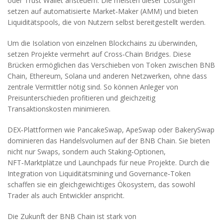
oder Trust Wallet ansteuern. Die meisten dieser Lösungen
setzen auf automatisierte Market‑Maker (AMM) und bieten
Liquiditätspools, die von Nutzern selbst bereitgestellt werden.
Um die Isolation von einzelnen Blockchains zu überwinden,
setzen Projekte vermehrt auf Cross‑Chain Bridges. Diese
Brücken ermöglichen das Verschieben von Token zwischen BNB
Chain, Ethereum, Solana und anderen Netzwerken, ohne dass
zentrale Vermittler nötig sind. So können Anleger von
Preisunterschieden profitieren und gleichzeitig
Transaktionskosten minimieren.
DEX‑Plattformen wie PancakeSwap, ApeSwap oder BakerySwap
dominieren das Handelsvolumen auf der BNB Chain. Sie bieten
nicht nur Swaps, sondern auch Staking‑Optionen,
NFT‑Marktplätze und Launchpads für neue Projekte. Durch die
Integration von Liquiditätsmining und Governance‑Token
schaffen sie ein gleichgewichtiges Ökosystem, das sowohl
Trader als auch Entwickler anspricht.
Die Zukunft der BNB Chain ist stark von