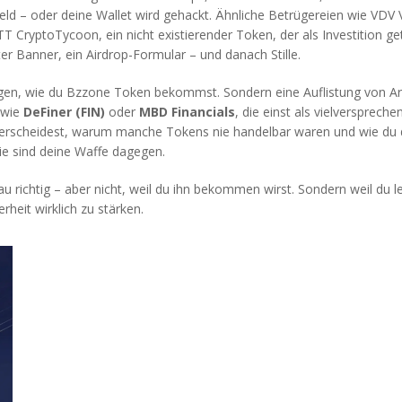
eld – oder deine Wallet wird gehackt. Ähnliche Betrügereien wie
VDV V
TT CryptoTycoon
,
ein nicht existierender Token, der als Investition get
ter Banner, ein Airdrop-Formular – und danach Stille.
ngen, wie du Bzzone Token bekommst. Sondern eine Auflistung von Art
 wie
DeFiner (FIN)
oder
MBD Financials
, die einst als vielversprech
erscheidest, warum manche Tokens nie handelbar waren und wie du dic
Sie sind deine Waffe dagegen.
 richtig – aber nicht, weil du ihn bekommen wirst. Sondern weil du l
heit wirklich zu stärken.