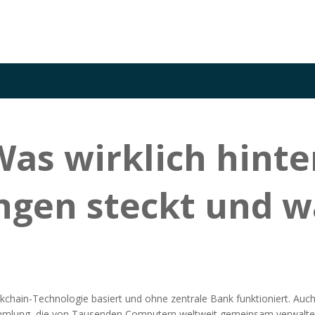
Was wirklich hinte
gen steckt und w
ckchain-Technologie basiert und ohne zentrale Bank funktioniert
. Auc
lsammlung, die von Tausenden Computern weltweit gemeinsam verwaltet