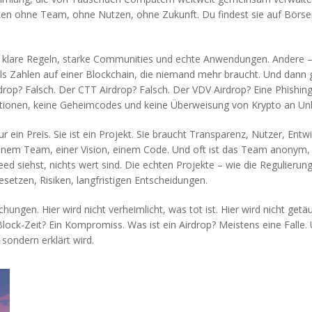
Token ohne Team, ohne Nutzen, ohne Zukunft. Du findest sie auf Börse
n klare Regeln, starke Communities und echte Anwendungen. Andere 
r als Zahlen auf einer Blockchain, die niemand mehr braucht. Und dann 
rop? Falsch. Der CTT Airdrop? Falsch. Der VDV Airdrop? Eine Phishing-
Aktionen, keine Geheimcodes und keine Überweisung von Krypto an Un
nur ein Preis. Sie ist ein Projekt. Sie braucht Transparenz, Nutzer, En
 einem Team, einer Vision, einem Code. Und oft ist das Team anonym, d
 Feed siehst, nichts wert sind. Die echten Projekte – wie die Regulieru
setzen, Risiken, langfristigen Entscheidungen.
hungen. Hier wird nicht verheimlicht, was tot ist. Hier wird nicht getä
 Block-Zeit? Ein Kompromiss. Was ist ein Airdrop? Meistens eine Falle.
 sondern erklärt wird.