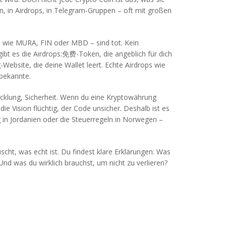
n, in Airdrops, in Telegram-Gruppen – oft mit großen
– wie MURA, FIN oder MBD – sind tot. Kein
gibt es die Airdrops:免费-Token, die angeblich für dich
Website, die deine Wallet leert. Echte Airdrops wie
bekannte.
twicklung, Sicherheit. Wenn du eine Kryptowährung
ie Vision flüchtig, der Code unsicher. Deshalb ist es
ng in Jordanien oder die Steuerregeln in Norwegen –
uscht, was echt ist. Du findest klare Erklärungen: Was
 Und was du wirklich brauchst, um nicht zu verlieren?