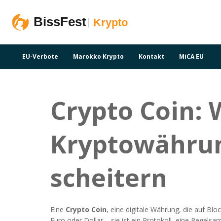
EU-Verbote
Marokko Krypto
Kontakt
MiCA EU
Crypto Coin: 
Kryptowährun
scheitern
Eine
Crypto Coin
,
eine digitale Währung, die auf Blo
Euro oder Dollar – sie ist ein Protokoll, eine Rege