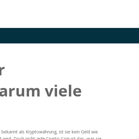
r
arum viele
h bekannt als
Kryptowährung
, ist sie kein Geld wie
 wird.
Doch nicht jede Crypto Coin ist das, was sie