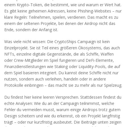
einem Krypto-Token, die bestimmt, wie und warum er Wert hat
.
Es gibt keine geheimen Adressen, keine Phishing-Websites – nur
klare Regeln: Teilnehmen, spielen, verdienen. Das macht es zu
einem der seltenen Projekte, bei denen der Airdrop nicht das
Ende, sondern der Anfang ist.
Was viele nicht wissen: Die CryptoShips Campaign ist kein
Einzelprojekt. Sie ist Teil eines größeren Ökosystems, das auch
NFTs
,
einzelne digitale Gegenstände, die als Schiffe, Waffen
oder Crew-Mitglieder im Spiel fungieren
und
DeFi-Elemente
,
Finanzdienstleistungen wie Staking oder Liquidity-Pools, die auf
dem Spiel basieren
integriert. Du kannst deine Schiffe nicht nur
nutzen, sondern auch verleihen, handeln oder in andere
Protokolle einbringen – das macht sie zu mehr als nur Spielzeug.
Du findest hier keine leeren Versprechen. Stattdessen findest du
echte Analysen: Wie du an der Campaign teilnimmst, welche
Fehler du vermeiden musst, warum einige Airdrops trotz gutem
Design scheitern und wie du erkennst, ob ein Projekt langfristig
trägt – oder nur kurzfristig ausbeutet. Die Beiträge unten zeigen