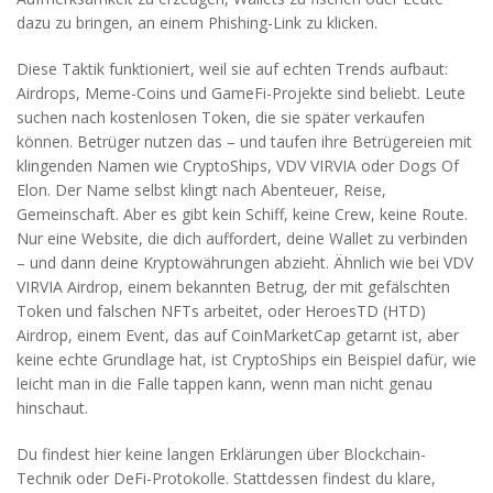
dazu zu bringen, an einem Phishing-Link zu klicken.
Diese Taktik funktioniert, weil sie auf echten Trends aufbaut:
Airdrops, Meme-Coins und GameFi-Projekte sind beliebt. Leute
suchen nach kostenlosen Token, die sie später verkaufen
können. Betrüger nutzen das – und taufen ihre Betrügereien mit
klingenden Namen wie CryptoShips, VDV VIRVIA oder Dogs Of
Elon. Der Name selbst klingt nach Abenteuer, Reise,
Gemeinschaft. Aber es gibt kein Schiff, keine Crew, keine Route.
Nur eine Website, die dich auffordert, deine Wallet zu verbinden
– und dann deine Kryptowährungen abzieht. Ähnlich wie bei
VDV
VIRVIA Airdrop
,
einem bekannten Betrug, der mit gefälschten
Token und falschen NFTs arbeitet
, oder
HeroesTD (HTD)
Airdrop
,
einem Event, das auf CoinMarketCap getarnt ist, aber
keine echte Grundlage hat
, ist CryptoShips ein Beispiel dafür, wie
leicht man in die Falle tappen kann, wenn man nicht genau
hinschaut.
Du findest hier keine langen Erklärungen über Blockchain-
Technik oder DeFi-Protokolle. Stattdessen findest du klare,