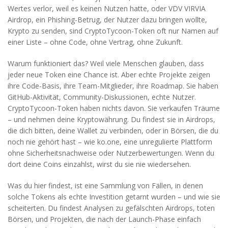
Wertes verlor, weil es keinen Nutzen hatte
, oder
VDV VIRVIA
Airdrop
,
ein Phishing-Betrug, der Nutzer dazu bringen wollte,
Krypto zu senden
, sind CryptoTycoon-Token oft nur Namen auf
einer Liste – ohne Code, ohne Vertrag, ohne Zukunft.
Warum funktioniert das? Weil viele Menschen glauben, dass
jeder neue Token eine Chance ist. Aber echte Projekte zeigen
ihre Code-Basis, ihre Team-Mitglieder, ihre Roadmap. Sie haben
GitHub-Aktivität, Community-Diskussionen, echte Nutzer.
CryptoTycoon-Token haben nichts davon. Sie verkaufen Träume
– und nehmen deine Kryptowährung. Du findest sie in Airdrops,
die dich bitten, deine Wallet zu verbinden, oder in Börsen, die du
noch nie gehört hast – wie
ko.one
,
eine unregulierte Plattform
ohne Sicherheitsnachweise oder Nutzerbewertungen
. Wenn du
dort deine Coins einzahlst, wirst du sie nie wiedersehen.
Was du hier findest, ist eine Sammlung von Fällen, in denen
solche Tokens als echte Investition getarnt wurden – und wie sie
scheiterten. Du findest Analysen zu gefälschten Airdrops, toten
Börsen, und Projekten, die nach der Launch-Phase einfach