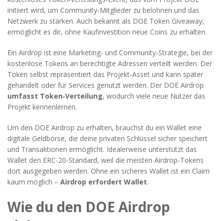
initiiert wird, um Community‑Mitglieder zu belohnen und das
Netzwerk zu stärken
. Auch bekannt als
DOE Token Giveaway
,
ermöglicht es dir, ohne Kaufinvestition neue Coins zu erhalten.
Ein
Airdrop
ist
eine Marketing‑ und Community‑Strategie, bei der
kostenlose Tokens an berechtigte Adressen verteilt werden
. Der
Token
selbst
repräsentiert das Projekt‑Asset und kann später
gehandelt oder für Services genutzt werden
. Der DOE Airdrop
umfasst Token‑Verteilung
, wodurch viele neue Nutzer das
Projekt kennenlernen.
Um den DOE Airdrop zu erhalten, brauchst du ein
Wallet
eine
digitale Geldbörse, die deine privaten Schlüssel sicher speichert
und Transaktionen ermöglicht
. Idealerweise unterstützt das
Wallet den ERC‑20‑Standard, weil die meisten Airdrop‑Tokens
dort ausgegeben werden. Ohne ein sicheres Wallet ist ein Claim
kaum möglich –
Airdrop erfordert Wallet
.
Wie du den DOE Airdrop