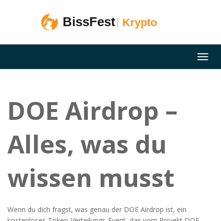
DOE Airdrop –
Alles, was du
wissen musst
Wenn du dich fragst, was genau der
DOE Airdrop
ist,
ein
kostenloses Token‑Verteilungs‑Event, das vom Projekt DOE