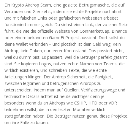
Ein
Krypto Airdrop Scam
,
eine gezielte Betrugsmasche, die auf
Vertrauen und Gier setzt, indem sie echte Projekte nachahmt
und mit falschen Links oder gefälschten Webseiten arbeitet
funktioniert immer gleich: Du siehst einen Link, der zu einer Seite
führt, die wie die offizielle Website von CoinMarketCap, Binance
oder einem bekannten GameFi-Projekt aussieht. Dort sollst du
deine Wallet verbinden – und plötzlich ist dein Geld weg. Kein
Airdrop, kein Token, nur leerer Kontostand. Das passiert nicht,
weil du dumm bist. Es passiert, weil die Betrüger perfekt getarnt
sind. Sie kopieren Logos, nutzen echte Namen von Teams, die
wirklich existieren, und schreiben Texte, die wie echte
Anleitungen klingen. Der
Airdrop Sicherheit
,
die Fähigkeit,
zwischen legitimen und betrügerischen Airdrops zu
unterscheiden, indem man auf Quellen, Verifizierungswege und
technische Details achtet
ist heute wichtiger denn je –
besonders wenn du an Airdrops wie CSHIP, HTD oder VDR
teilnehmen willst, die in den letzten Monaten wirklich
stattgefunden haben. Die Betrüger nutzen genau diese Projekte,
um ihre Falle zu bauen.