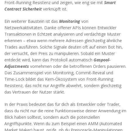
Front‑Running Resistenz und zeigen, wie eng sie mit
Smart
Contract Sicherheit
verknüpft ist.
Ein weiterer Baustein ist das
Monitoring
von
Netzwerkaktivitäten. Danke offener APIs können Entwickler
Transaktionen in Echtzeit analysieren und verdächtige Muster
erkennen – etwa wenn mehrere Adressen gleichzeitig ähnliche
Trades ausführen. Solche Signale deuten oft auf einen Bot hin,
der versucht, den Preis zu manipulieren. Sobald ein Muster
entdeckt wird, kann das Protokoll automatisch
Gaspool-
Adjustments
vornehmen oder die betroffenen Orders pausieren.
Das Zusammenspiel von Monitoring, Commit‑Reveal und
Time‑Lock bildet das Kern‑Ökosystem von Front‑Running
Resistenz, das nicht nur Angriffe abwehrt, sondern gleichzeitig
das Vertrauen der Nutzer stärkt.
In der Praxis bedeutet das für dich als Entwickler oder Trader,
dass du nicht nur die reine Funktionsweise deiner Anwendung im
Blick haben solltest, sondern auch die potenziellen
Angriffspunkte. Wenn du zum Beispiel einen AMM (Automated
Market Maker) baust, prüfe, ob du Preisoracle‑Manipulationen