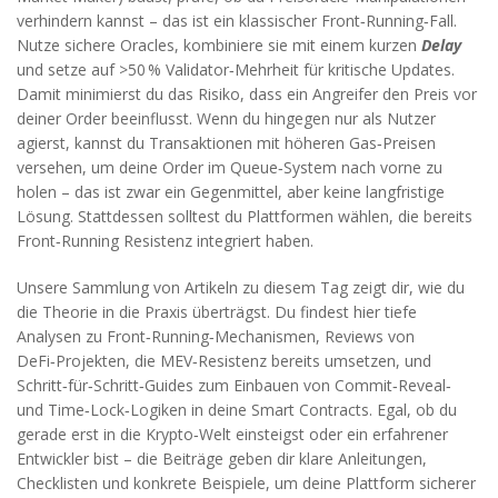
verhindern kannst – das ist ein klassischer Front‑Running‑Fall.
Nutze sichere Oracles, kombiniere sie mit einem kurzen
Delay
und setze auf >50 % Validator‑Mehrheit für kritische Updates.
Damit minimierst du das Risiko, dass ein Angreifer den Preis vor
deiner Order beeinflusst. Wenn du hingegen nur als Nutzer
agierst, kannst du Transaktionen mit höheren Gas‑Preisen
versehen, um deine Order im Queue‑System nach vorne zu
holen – das ist zwar ein Gegenmittel, aber keine langfristige
Lösung. Stattdessen solltest du Plattformen wählen, die bereits
Front‑Running Resistenz integriert haben.
Unsere Sammlung von Artikeln zu diesem Tag zeigt dir, wie du
die Theorie in die Praxis überträgst. Du findest hier tiefe
Analysen zu Front‑Running‑Mechanismen, Reviews von
DeFi‑Projekten, die MEV‑Resistenz bereits umsetzen, und
Schritt‑für‑Schritt‑Guides zum Einbauen von Commit‑Reveal‑
und Time‑Lock‑Logiken in deine Smart Contracts. Egal, ob du
gerade erst in die Krypto‑Welt einsteigst oder ein erfahrener
Entwickler bist – die Beiträge geben dir klare Anleitungen,
Checklisten und konkrete Beispiele, um deine Plattform sicherer