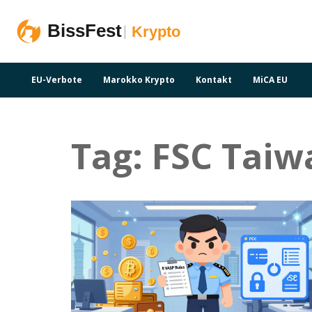
EU-Verbote
Marokko Krypto
Kontakt
MiCA EU
Tag: FSC Taiw