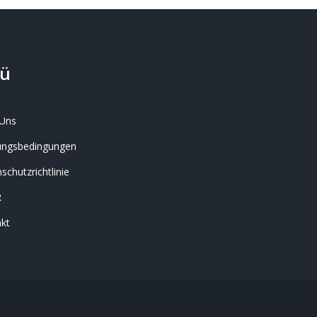
ü
Uns
ungsbedingungen
schutzrichtlinie
R
kt