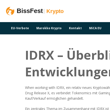
EU-Verbote
Marokko Krypto
Kontakt
MiCA EU
IDRX – Überbl
Entwicklunge
When working with
IDRX
,
ein relativ neues Kryptowä
Drug Release X
, es verbindet Tokenomics mit Gamin
Kauf/Verkauf ermöglichen
gehandelt.
Ein zentrales Thema im Zusammenhang mit IDRX ist