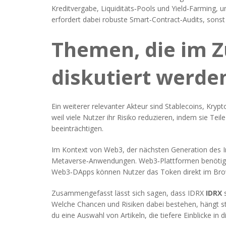
Kreditvergabe, Liquiditäts‑Pools und Yield‑Farming, 
erfordert dabei robuste Smart‑Contract‑Audits, sons
Themen, die im 
diskutiert werde
Ein weiterer relevanter Akteur sind
Stablecoins
,
Krypt
weil viele Nutzer ihr Risiko reduzieren, indem sie Tei
beeinträchtigen.
Im Kontext von
Web3
,
der nächsten Generation des I
Metaverse‑Anwendungen. Web3‑Plattformen benötigen T
Web3‑DApps können Nutzer das Token direkt im Brow
Zusammengefasst lässt sich sagen, dass IDRX
IDRX
s
Welche Chancen und Risiken dabei bestehen, hängt st
du eine Auswahl von Artikeln, die tiefere Einblicke in