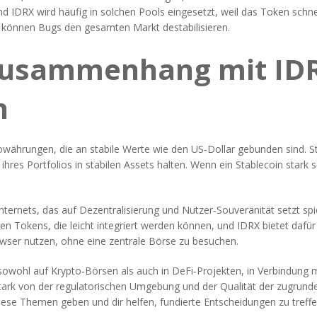
und IDRX wird häufig in solchen Pools eingesetzt, weil das Token schn
t können Bugs den gesamten Markt destabilisieren.
Zusammenhang mit IDR
n
owährungen, die an stabile Werte wie den US‑Dollar gebunden sind
. 
le ihres Portfolios in stabilen Assets halten. Wenn ein Stablecoin stark
nternets, das auf Dezentralisierung und Nutzer‑Souveränität setzt
spi
okens, die leicht integriert werden können, und IDRX bietet dafür 
ser nutzen, ohne eine zentrale Börse zu besuchen.
owohl auf Krypto‑Börsen als auch in DeFi‑Projekten, in Verbindung 
ark von der regulatorischen Umgebung und der Qualität der zugrunde
 diese Themen geben und dir helfen, fundierte Entscheidungen zu treffe