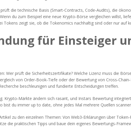
rüft die technische Basis (Smart‑Contracts, Code‑Audits), die ökonom
 Wenn du zum Beispiel eine neue Krypto‑Börse vergleichen willst, lief
ei Tokens zeigt sie, ob die Tokenomics nachhaltig sind oder nur auf
dung für Einsteiger u
ten: Wer prüft die Sicherheitszertifikate? Welche Lizenz muss die Bör
Vergleich von Order‑Book‑Tiefe oder der Bewertung von Cross‑Chain‑Bri
 Recherche beschleunigen und fundierte Entscheidungen treffen.
ierung. Krypto‑Märkte ändern sich rasant, und Instars Bewertung integr
o bist du immer up to date, ohne jedes Mal mehrere Quellen scanne
n Artikel zu den einzelnen Themen: Von Web3‑Erklärungen über Token‑
tze die praktischen Tipps und baue dein eigenes Bewertungs‑Framewor