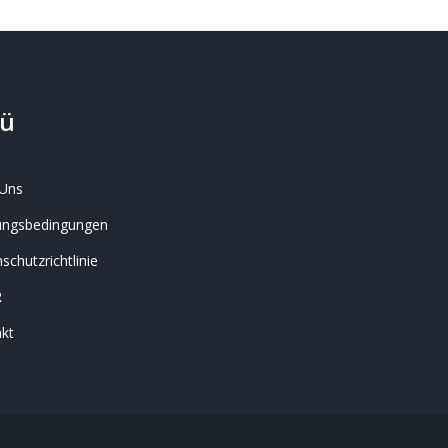
ü
Uns
ungsbedingungen
schutzrichtlinie
R
kt