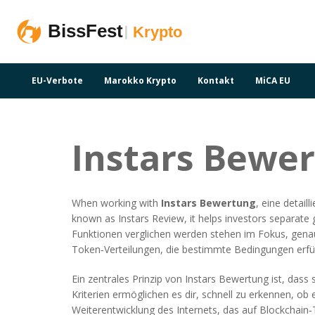
EU-Verbote
Marokko Krypto
Kontakt
MiCA EU
Instars Bewer
When working with
Instars Bewertung
,
eine detail
known as
Instars Review
, it helps investors separat
Funktionen verglichen werden
stehen im Fokus, gena
Token‑Verteilungen, die bestimmte Bedingungen erf
Ein zentrales Prinzip von Instars Bewertung ist, dass 
Kriterien ermöglichen es dir, schnell zu erkennen, ob 
Weiterentwicklung des Internets, das auf Blockchain‑