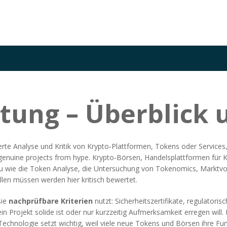
tung – Überblick 
lierte Analyse und Kritik von Krypto‑Plattformen, Tokens oder Services
e genuine projects from hype.
Krypto‑Börsen
,
Handelsplattformen für 
u wie die
Token Analyse
,
die Untersuchung von Tokenomics, Marktvol
üllen müssen
werden hier kritisch bewertet.
sie
nachprüfbare Kriterien
nutzt: Sicherheitszertifikate, regulato
ein Projekt solide ist oder nur kurzzeitig Aufmerksamkeit erregen will
Technologie setzt
wichtig, weil viele neue Tokens und Börsen ihre F