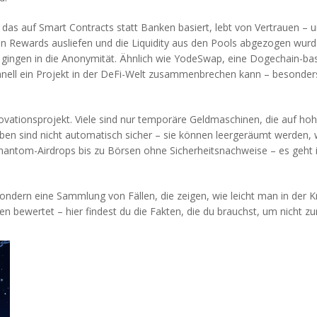
 das auf Smart Contracts statt Banken basiert
, lebt von Vertrauen – 
hen Rewards ausliefen und die Liquidity aus den Pools abgezogen wurde
gingen in die Anonymität. Ähnlich wie
YodeSwap
,
eine Dogechain-bas
schnell ein Projekt in der DeFi-Welt zusammenbrechen kann – besonder
 Innovationsprojekt. Viele sind nur temporäre Geldmaschinen, die auf
iben
sind nicht automatisch sicher – sie können leergeräumt werden, w
antom-Airdrops bis zu Börsen ohne Sicherheitsnachweise – es geht i
ondern eine Sammlung von Fällen, die zeigen, wie leicht man in der K
en bewertet – hier findest du die Fakten, die du brauchst, um nicht zu