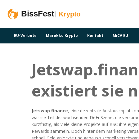
EU-Verbote
Marokko Krypto
Kontakt
MiCA EU
Jetswap.fina
existiert sie 
Jetswap.finance
,
eine dezentrale Austauschplattfor
war sie Teil der wachsenden DeFi-Szene, die versprac
kurzfristig, als viele kleine Projekte auf BSC ihre e
Rewards sammeln. Doch hinter dem Marketing verbarg
schnell Geld anlockte und genauso schnell verschwan