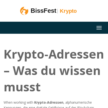
Krypto‑Adressen
– Was du wissen
musst
When working with
Krypto‑Adressen
,
alphanumerische
Kennungen, die eine digitale Geldbörse auf der Blockchain