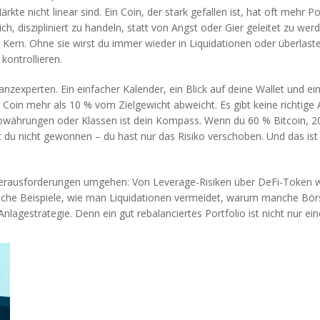
kte nicht linear sind. Ein Coin, der stark gefallen ist, hat oft mehr P
h, diszipliniert zu handeln, statt von Angst oder Gier geleitet zu wer
r Kern. Ohne sie wirst du immer wieder in Liquidationen oder überlaste
kontrollieren.
nzexperten. Ein einfacher Kalender, ein Blick auf deine Wallet und ein
 Coin mehr als 10 % vom Zielgewicht abweicht. Es gibt keine richtige A
ptowährungen oder Klassen
ist dein Kompass. Wenn du 60 % Bitcoin, 2
 du nicht gewonnen – du hast nur das Risiko verschoben. Und das ist d
n Herausforderungen umgehen: Von Leverage-Risiken über DeFi-Token wie
sche Beispiele, wie man Liquidationen vermeidet, warum manche Börse
nlagestrategie. Denn ein gut rebalanciertes Portfolio ist nicht nur ein