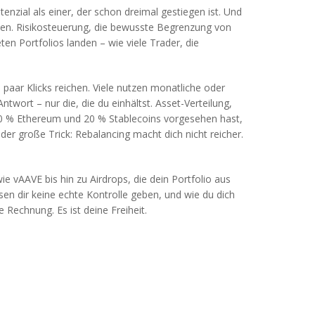
otenzial als einer, der schon dreimal gestiegen ist. Und
den.
Risikosteuerung
,
die bewusste Begrenzung von
ten Portfolios landen – wie viele Trader, die
 paar Klicks reichen. Viele nutzen monatliche oder
ntwort – nur die, die du einhältst.
Asset-Verteilung
,
0 % Ethereum und 20 % Stablecoins vorgesehen hast,
er große Trick: Rebalancing macht dich nicht reicher.
 vAAVE bis hin zu Airdrops, die dein Portfolio aus
n dir keine echte Kontrolle geben, und wie du dich
e Rechnung. Es ist deine Freiheit.