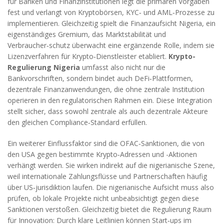
für Banken und Finanzinstitutionen
legt die primären Vorgaben
fest und verlangt von Kryptobörsen, KYC‑ und AML‑Prozesse zu
implementieren. Gleichzeitig spielt die
Finanzaufsicht Nigeria
,
ein
eigenständiges Gremium, das Marktstabilität und
Verbraucher‑schutz überwacht
eine ergänzende Rolle, indem sie
Lizenzverfahren für Krypto‑Dienstleister etabliert.
Krypto-
Regulierung Nigeria
umfasst also nicht nur die
Bankvorschriften, sondern bindet auch
DeFi‑Plattformen
,
dezentrale Finanzanwendungen, die ohne zentrale Institution
operieren
in den regulatorischen Rahmen ein. Diese Integration
stellt sicher, dass sowohl zentrale als auch dezentrale Akteure
den gleichen Compliance‑Standard erfüllen.
Ein weiterer Einflussfaktor sind die
OFAC‑Sanktionen
,
die von
den USA gegen bestimmte Krypto‑Adressen und -Aktionen
verhängt werden
. Sie wirken indirekt auf die nigerianische Szene,
weil internationale Zahlungsflüsse und Partnerschaften häufig
über US‑jurisdiktion laufen. Die nigerianische Aufsicht muss also
prüfen, ob lokale Projekte nicht unbeabsichtigt gegen diese
Sanktionen verstoßen. Gleichzeitig bietet die Regulierung Raum
für Innovation: Durch klare Leitlinien können Start‑ups im