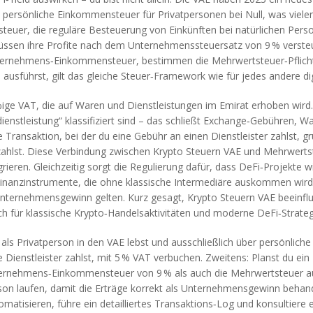
ie persönliche Einkommensteuer für Privatpersonen bei Null, was viele
teuer
,
die reguläre Besteuerung von Einkünften bei natürlichen Pers
sen ihre Profite nach dem Unternehmenssteuersatz von 9 % versteu
ternehmens‑Einkommensteuer, bestimmen die Mehrwertsteuer‑Pflicht u
ausführst, gilt das gleiche Steuer‑Framework wie für jedes andere dig
%ige VAT, die auf Waren und Dienstleistungen im Emirat erhoben wird
ienstleistung“ klassifiziert sind – das schließt Exchange‑Gebühren, W
Transaktion, bei der du eine Gebühr an einen Dienstleister zahlst, gr
 zahlst. Diese Verbindung zwischen Krypto Steuern VAE und Mehrwerts
ieren. Gleichzeitig sorgt die Regulierung dafür, dass DeFi‑Projekte wi
Finanzinstrumente, die ohne klassische Intermediäre auskommen
wird
ls Unternehmensgewinn gelten. Kurz gesagt, Krypto Steuern VAE beei
ich für klassische Krypto‑Handelsaktivitäten und moderne DeFi‑Strateg
als Privatperson in den VAE lebst und ausschließlich über persönlic
e Dienstleister zahlst, mit 5 % VAT verbuchen. Zweitens: Planst du ein
rnehmens‑Einkommensteuer von 9 % als auch die Mehrwertsteuer auf 
Person laufen, damit die Erträge korrekt als Unternehmensgewinn beha
tisieren, führe ein detailliertes Transaktions‑Log und konsultiere e