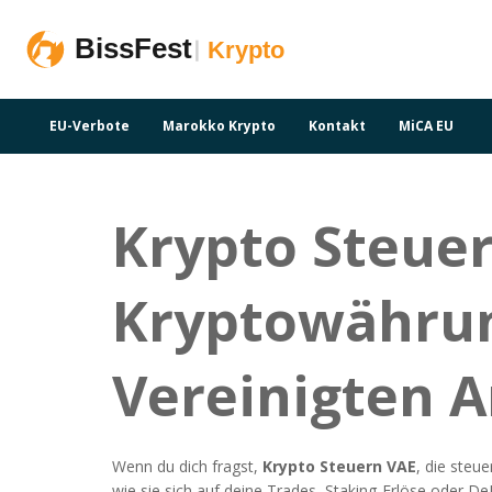
EU-Verbote
Marokko Krypto
Kontakt
MiCA EU
Krypto Steuer
Kryptowährun
Vereinigten 
Wenn du dich fragst,
Krypto Steuern VAE
,
die steue
wie sie sich auf deine Trades, Staking‑Erlöse oder De