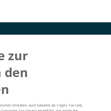
e zur
 den
en
abischen Emiraten
, auch bekannt als
Crypto Tax UAE
,
es Corporate‑Tax‑Gesetz eingeführt, das erstmalig