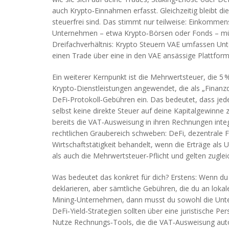
auch Krypto‑Einnahmen erfasst. Gleichzeitig bleibt d
steuerfrei sind. Das stimmt nur teilweise:
Einkommens
Unternehmen – etwa Krypto‑Börsen oder Fonds – müs
Dreifachverhältnis: Krypto Steuern VAE umfassen Un
einen Trade über eine in den VAE ansässige Plattform 
Ein weiterer Kernpunkt ist die
Mehrwertsteuer
,
die 5 
Krypto‑Dienstleistungen angewendet, die als „Finanzd
DeFi‑Protokoll‑Gebühren ein. Das bedeutet, dass jede 
selbst keine direkte Steuer auf deine Kapitalgewinne
bereits die VAT‑Ausweisung in ihren Rechnungen integr
rechtlichen Graubereich schweben:
DeFi
,
dezentrale 
Wirtschaftstätigkeit behandelt, wenn die Erträge a
als auch die Mehrwertsteuer‑Pflicht und gelten zugle
Was bedeutet das konkret für dich? Erstens: Wenn du 
deklarieren, aber sämtliche Gebühren, die du an lokal
Mining‑Unternehmen, dann musst du sowohl die Unte
DeFi‑Yield‑Strategien sollten über eine juristische 
Nutze Rechnungs‑Tools, die die VAT‑Ausweisung automa