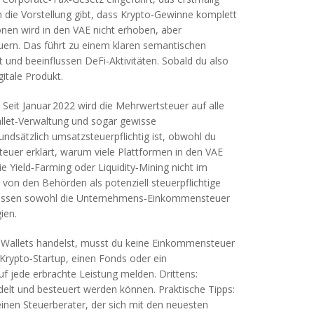
n die Vorstellung gibt, dass Krypto‑Gewinne komplett
onen
wird in den VAE nicht erhoben, aber
ern. Das führt zu einem klaren semantischen
nd beeinflussen DeFi‑Aktivitäten. Sobald du also
itale Produkt.
. Seit Januar 2022 wird die Mehrwertsteuer auf alle
allet‑Verwaltung und sogar gewisse
undsätzlich umsatzsteuerpflichtig ist, obwohl du
teuer erklärt, warum viele Plattformen in den VAE
e Yield‑Farming oder Liquidity‑Mining nicht im
 von den Behörden als potenziell steuerpflichtige
nflussen sowohl die Unternehmens‑Einkommensteuer
ien.
he Wallets handelst, musst du keine Einkommensteuer
 Krypto‑Startup, einen Fonds oder ein
jede erbrachte Leistung melden. Drittens:
ndelt und besteuert werden können. Praktische Tipps:
inen Steuerberater, der sich mit den neuesten