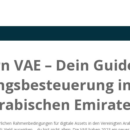
n VAE – Dein Guid
gsbesteuerung in
Arabischen Emirat
rlichen Rahmenbedingungen für digitale Assets in den Vereinigten Ar
Fi‑Yield auswirken – du bist nicht allein. Die VAE haben 2023 ein neu