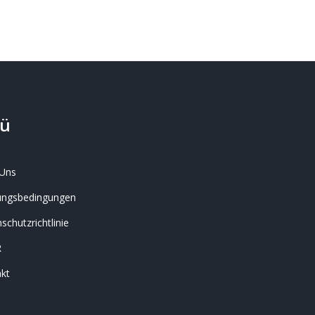
ü
Uns
ungsbedingungen
schutzrichtlinie
R
kt