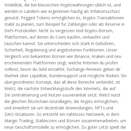
Volatilität, die bei klassischen Kryptowährungen üblich ist, und
werden in Ländern wie Argentinien häufig als Inflationsschutz
genutzt.
Pegged Tokens
ermöglichen es, Krypto‑Transaktionen
stabil zu planen, zum Beispiel für Zahlungen oder als Reserve in
DeFi‑Protokollen. Nicht zu vergessen sind
Krypto‑Börsen
,
Plattformen, auf denen du Coins kaufen, verkaufen und
tauschen kannst
. Sie unterscheiden sich stark in Gebühren,
Sicherheit, Regulierung und angebotenen Funktionen. Unser
Vergleich von bekannten Börsen wie Binance, Kraken und neu
erscheinenden Plattformen zeigt, welche Kriterien du prüfen
solltest, bevor du Geld einzahlst.
Exchange‑Reviews
geben dir
Klarheit über Liquidität, Kundensupport und mögliche Risiken. Ein
übergeordnetes Konzept, das all diese Bereiche verbindet, ist
Web3
,
die nächste Entwicklungsstufe des Internets, die auf
De‑zentralisierung und Nutzer‑souveränität setzt
. Web3 nutzt
die gleichen Blockchain‑Grundlagen, die Krypto ermöglichen,
und erweitert sie um dezentrale Anwendungen, NFTs und
DAO‑Strukturen. So entsteht ein nahtloses Netzwerk, in dem
Margin Trading, Stablecoins und Börsen zusammenarbeiten, um
neue Geschäftsmodelle zu ermöglichen. Zu guter Letzt spielt die