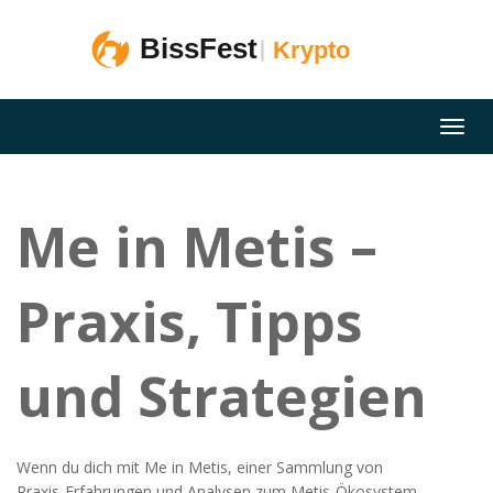
Me in Metis –
Praxis, Tipps
und Strategien
Wenn du dich mit
Me in Metis
,
einer Sammlung von
Praxis‑Erfahrungen und Analysen zum Metis‑Ökosystem