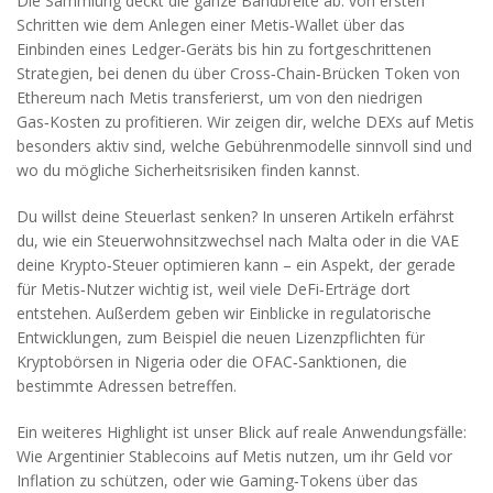
Die Sammlung deckt die ganze Bandbreite ab: von ersten
Schritten wie dem Anlegen einer Metis‑Wallet über das
Einbinden eines Ledger‑Geräts bis hin zu fortgeschrittenen
Strategien, bei denen du über Cross‑Chain‑Brücken Token von
Ethereum nach Metis transferierst, um von den niedrigen
Gas‑Kosten zu profitieren. Wir zeigen dir, welche DEXs auf Metis
besonders aktiv sind, welche Gebührenmodelle sinnvoll sind und
wo du mögliche Sicherheitsrisiken finden kannst.
Du willst deine Steuerlast senken? In unseren Artikeln erfährst
du, wie ein Steuerwohnsitzwechsel nach Malta oder in die VAE
deine Krypto‑Steuer optimieren kann – ein Aspekt, der gerade
für Metis‑Nutzer wichtig ist, weil viele DeFi‑Erträge dort
entstehen. Außerdem geben wir Einblicke in regulatorische
Entwicklungen, zum Beispiel die neuen Lizenzpflichten für
Kryptobörsen in Nigeria oder die OFAC‑Sanktionen, die
bestimmte Adressen betreffen.
Ein weiteres Highlight ist unser Blick auf reale Anwendungsfälle:
Wie Argentinier Stablecoins auf Metis nutzen, um ihr Geld vor
Inflation zu schützen, oder wie Gaming‑Tokens über das