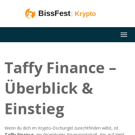
Taffy Finance –
Überblick &
Einstieg
Wenn du dich im Krypto‑Dschungel zurechtfinden willst, ist
Taffy Finance
,
ein dezentrales Finanzprotokoll, das auf Yield