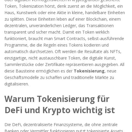
Token
,
Tokenization
hörst, denk zuerst an die Möglichkeit, ein
Haus, Kunstwerk oder eine Aktie in kleine, handelbare Einheiten
zu splitten. Diese Einheiten leben auf einer
Blockchain
,
einem
dezentralen, unveränderlichen Ledger, das Transaktionen
transparent und sicher macht
. Damit ein Token wirklich
funktioniert, braucht man
Smart Contracts
,
selbst‑ausführende
Programme, die die Regeln eines Tokens kodieren und
automatisch durchsetzen
. Oft werden die Resultate als
NFTs
,
einzigartige, nicht austauschbare Token, die digitale Kunst,
Sammlerstücke oder Zertifikate repräsentieren
ausgegeben. All
diese Bausteine ermöglichen es der
Tokenisierung
, neue
Geschäftsmodelle zu schaffen und traditionelle Märkte zu
digitalisieren.
Warum Tokenisierung für
DeFi und Krypto wichtig ist
Die
DeFi
,
dezentralisierte Finanzsysteme, die ohne zentrale
Banken oder Vermittler funktionieren
nutzt tokenisierte Assets,