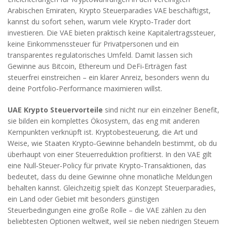
Arabischen Emiraten
,
Krypto Steuerparadies VAE
beschäftigst,
kannst du sofort sehen, warum viele Krypto‑Trader dort
investieren. Die VAE bieten praktisch keine Kapitalertragssteuer,
keine Einkommenssteuer für Privatpersonen und ein
transparentes regulatorisches Umfeld. Damit lassen sich
Gewinne aus Bitcoin, Ethereum und DeFi‑Erträgen fast
steuerfrei einstreichen – ein klarer Anreiz, besonders wenn du
deine Portfolio‑Performance maximieren willst.
UAE Krypto Steuervorteile
sind nicht nur ein einzelner Benefit,
sie bilden ein komplettes Ökosystem, das eng mit anderen
Kernpunkten verknüpft ist.
Kryptobesteuerung
,
die Art und
Weise, wie Staaten Krypto‑Gewinne behandeln
bestimmt, ob du
überhaupt von einer Steuerreduktion profitierst. In den VAE gilt
eine Null‑Steuer‑Policy für private Krypto‑Transaktionen, das
bedeutet, dass du deine Gewinne ohne monatliche Meldungen
behalten kannst. Gleichzeitig spielt das Konzept
Steuerparadies
,
ein Land oder Gebiet mit besonders günstigen
Steuerbedingungen
eine große Rolle – die VAE zählen zu den
beliebtesten Optionen weltweit, weil sie neben niedrigen Steuern