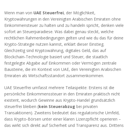
Wenn man von
UAE Steuerfrei
,
der Möglichkeit,
Kryptowährungen in den Vereinigten Arabischen Emiraten ohne
Einkommensteuer zu halten und zu handeln
spricht, denken viele
sofort an Steuerparadiese. Was dabei genau steckt, welche
rechtlichen Rahmenbedingungen gelten und wie du das für deine
Krypto‑Strategie nutzen kannst, erklärt dieser Einstieg.
Gleichzeitig sind
Kryptowährung
,
digitales Geld, das auf
Blockchain‑Technologie basiert
und
Steuer
,
die staatlich
festgelegte Abgabe auf Einkommen oder Vermögen
zentrale
Bausteine, die im Kontext von
UAE
,
den Vereinigten Arabischen
Emiraten als Wirtschaftsstandort
zusammenkommen.
UAE Steuerfrei umfasst mehrere Teilaspekte: Erstens ist die
persönliche Einkommenssteuer in den Emiraten praktisch nicht
existent, wodurch Gewinne aus Krypto‑Handel grundsätzlich
steuerfrei bleiben (
kein Steuerabzug
bei privaten
Transaktionen). Zweitens bedeutet das regulatorische Umfeld,
dass Krypto‑Börsen unter einer klaren Lizenzpflicht operieren –
das wirkt sich direkt auf Sicherheit und Transparenz aus. Drittens