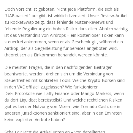
Doch Vorsicht ist geboten. Nicht jede Plattform, die sich als
"UAE‑basiert" ausgibt, ist wirklich lizenziert. Unser Review‑Artikel
zu RocketSwap zeigt, dass fehlende Nutzer‑Reviews und
fehlende Regulierung ein hohes Risiko darstellen. Ähnlich wichtig
ist das Verständnis von Airdrops – ein kostenloser Token kann
steuerfrei ankommen, wenn er als Geschenk gilt, während ein
Airdrop, der als Gegenleistung für Services angeboten wird,
theoretisch als Einkommen behandelt werden könnte.
Die meisten Fragen, die in den nachfolgenden Beiträgen
beantwortet werden, drehen sich um die Verbindung von
Steuerfreiheit mit konkreten Tools: Welche Krypto‑Börsen sind
in den VAE offiziell zugelassen? Wie funktionieren
DeFi‑Protokolle wie Taffy Finance oder Mango Markets, wenn
du dort Liquidität bereitstellst? Und welche rechtlichen Risiken
gibt es bei der Nutzung von Mixern wie Tornado Cash, die in
anderen Jurisdiktionen sanktioniert sind, aber in den Emiraten
keine expliziten Verbote haben?
Schau dir jetzt die Artikel unten an – von detaillierten