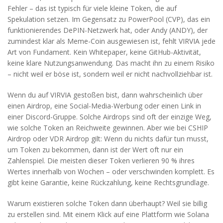
Fehler – das ist typisch für viele kleine Token, die auf
Spekulation setzen. Im Gegensatz zu
PowerPool (CVP)
, das ein
funktionierendes DePIN-Netzwerk hat, oder
Andy (ANDY)
, der
zumindest klar als Meme-Coin ausgewiesen ist, fehlt VIRVIA jede
Art von Fundament. Kein Whitepaper, keine GitHub-Aktivität,
keine klare Nutzungsanwendung. Das macht ihn zu einem Risiko
– nicht weil er böse ist, sondern weil er nicht nachvollziehbar ist.
Wenn du auf VIRVIA gestoßen bist, dann wahrscheinlich über
einen Airdrop, eine Social-Media-Werbung oder einen Link in
einer Discord-Gruppe. Solche Airdrops sind oft der einzige Weg,
wie solche Token an Reichweite gewinnen. Aber wie bei
CSHIP
Airdrop
oder
VDR Airdrop
gilt: Wenn du nichts dafür tun musst,
um Token zu bekommen, dann ist der Wert oft nur ein
Zahlenspiel. Die meisten dieser Token verlieren 90 % ihres
Wertes innerhalb von Wochen – oder verschwinden komplett. Es
gibt keine Garantie, keine Rückzahlung, keine Rechtsgrundlage.
Warum existieren solche Token dann überhaupt? Weil sie billig
zu erstellen sind. Mit einem Klick auf eine Plattform wie Solana