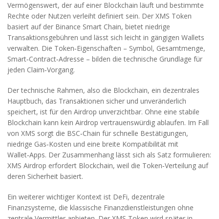
Vermögenswert, der auf einer Blockchain läuft und bestimmte
Rechte oder Nutzen verleiht
definiert sein. Der XMS Token
basiert auf der Binance Smart Chain, bietet niedrige
Transaktionsgebühren und lässt sich leicht in gängigen Wallets
verwalten. Die Token‑Eigenschaften – Symbol, Gesamtmenge,
Smart‑Contract‑Adresse – bilden die technische Grundlage für
jeden Claim‑Vorgang.
Der technische Rahmen, also die
Blockchain
,
ein dezentrales
Hauptbuch, das Transaktionen sicher und unveränderlich
speichert
, ist für den Airdrop unverzichtbar. Ohne eine stabile
Blockchain kann kein Airdrop vertrauenswürdig ablaufen. Im Fall
von XMS sorgt die BSC‑Chain für schnelle Bestätigungen,
niedrige Gas‑Kosten und eine breite Kompatibilität mit
Wallet‑Apps. Der Zusammenhang lässt sich als Satz formulieren:
XMS Airdrop erfordert Blockchain, weil die Token‑Verteilung auf
deren Sicherheit basiert.
Ein weiterer wichtiger Kontext ist
DeFi
,
dezentrale
Finanzsysteme, die klassische Finanzdienstleistungen ohne
zentrale Vermittler anbieten
. Der XMS Token wird später in