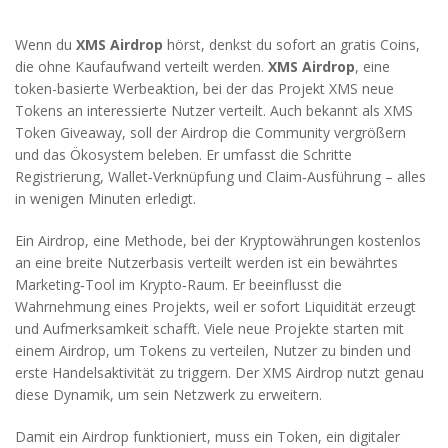
Wenn du
XMS Airdrop
hörst, denkst du sofort an gratis Coins,
die ohne Kaufaufwand verteilt werden.
XMS Airdrop
,
eine
token-basierte Werbeaktion, bei der das Projekt XMS neue
Tokens an interessierte Nutzer verteilt
. Auch bekannt als
XMS
Token Giveaway
, soll der Airdrop die Community vergrößern
und das Ökosystem beleben. Er umfasst die Schritte
Registrierung, Wallet‑Verknüpfung und Claim‑Ausführung – alles
in wenigen Minuten erledigt.
Ein
Airdrop
,
eine Methode, bei der Kryptowährungen kostenlos
an eine breite Nutzerbasis verteilt werden
ist ein bewährtes
Marketing‑Tool im Krypto‑Raum. Er beeinflusst die
Wahrnehmung eines Projekts, weil er sofort Liquidität erzeugt
und Aufmerksamkeit schafft. Viele neue Projekte starten mit
einem Airdrop, um Tokens zu verteilen, Nutzer zu binden und
erste Handelsaktivität zu triggern. Der XMS Airdrop nutzt genau
diese Dynamik, um sein Netzwerk zu erweitern.
Damit ein Airdrop funktioniert, muss ein
Token
,
ein digitaler