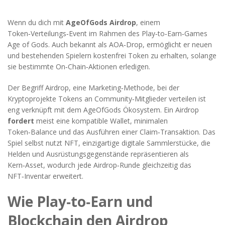
Wenn du dich mit
AgeOfGods Airdrop
,
einem
Token‑Verteilungs‑Event im Rahmen des Play‑to‑Earn‑Games
Age of Gods
. Auch bekannt als
AOA‑Drop
, ermöglicht er neuen
und bestehenden Spielern kostenfrei Token zu erhalten, solange
sie bestimmte On‑Chain‑Aktionen erledigen.
Der Begriff
Airdrop
,
eine Marketing‑Methode, bei der
Kryptoprojekte Tokens an Community‑Mitglieder verteilen
ist
eng verknüpft mit dem AgeOfGods Ökosystem. Ein Airdrop
fordert
meist eine kompatible Wallet, minimalen
Token‑Balance und das Ausführen einer Claim‑Transaktion. Das
Spiel selbst nutzt
NFT
,
einzigartige digitale Sammlerstücke, die
Helden und Ausrüstungsgegenstände repräsentieren
als
Kern‑Asset, wodurch jede Airdrop‑Runde gleichzeitig das
NFT‑Inventar erweitert.
Wie Play‑to‑Earn und
Blockchain den Airdrop