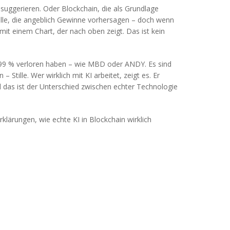
 suggerieren
. Oder
Blockchain
,
die als Grundlage
delle, die angeblich Gewinne vorhersagen – doch wenn
it einem Chart, der nach oben zeigt. Das ist kein
agen 99 % verloren haben – wie MBD oder ANDY. Es sind
ille. Wer wirklich mit KI arbeitet, zeigt es. Er
Und das ist der Unterschied zwischen echter Technologie
klärungen, wie echte KI in Blockchain wirklich