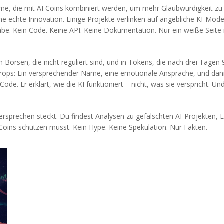
me, die mit AI Coins kombiniert werden, um mehr Glaubwürdigkeit zu
hne echte Innovation
. Einige Projekte verlinken auf angebliche KI-Mo
abe. Kein Code. Keine API. Keine Dokumentation. Nur ein weiße Seite m
n, in Börsen, die nicht reguliert sind, und in Tokens, die nach drei T
ps: Ein versprechender Name, eine emotionale Ansprache, und dann – St
de. Er erklärt, wie die KI funktioniert – nicht, was sie verspricht. 
rsprechen steckt. Du findest Analysen zu gefälschten AI-Projekten, Er
Coins schützen musst. Kein Hype. Keine Spekulation. Nur Fakten.