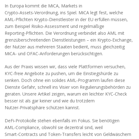
In Europa kommt die
MiCA
,
Markets in
Crypto‑Assets‑Verordnung, ins Spiel
. MiCA legt fest, welche
AML‑Pflichten Krypto‑Dienstleister in der EU erfüllen müssen,
zum Beispiel Risiko‑Assessment und regelmäßige
Reporting‑Pflichten. Die Verordnung verbindet also AML mit
grenzüberschreitenden Dienstleistungen – ein Krypto‑Exchange,
der Nutzer aus mehreren Staaten bedient, muss gleichzeitig
MiCA‑ und OFAC‑Anforderungen berücksichtigen.
Aus der Praxis wissen wir, dass viele Plattformen versuchen,
KYC‑freie Angebote zu pushen, um die Einstiegshürde zu
senken. Doch ohne ein solides AML‑Programm laufen diese
Dienste Gefahr, schnell ins Visier von Regulierungsbehörden zu
geraten. Unsere Artikel zeigen, warum ein leichter KYC‑Check
besser ist als gar keiner und wie du trotzdem
Nutzer‑Privatsphäre schützen kannst.
DeFi‑Protokolle stehen ebenfalls im Fokus. Sie benötigen
AML‑Compliance, obwohl sie dezentral sind, weil
Smart‑Contracts und Token‑Transfers leicht von Geldwäschern