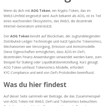
Wenn du dich mit
AOG Token
,
ein Krypto‑Token, das im
Web3‑Umfeld eingesetzt wird
. Auch bekannt als
AOG
, ist es Teil
eines wachsenden Ökosystems, das
Web3
,
die dezentrale
Internet‑Generation
unterstützt.
Der
AOG Token
beruht auf
Blockchain
,
der zugrundeliegenden
Distributed‑Ledger‑Technologie
und nutzt typische
Tokenomics
,
Mechanismen wie Versorgung, Emission und Anreizmodelle
.
Diese Eigenschaften ermöglichen, dass AOG im
DeFi
,
dezentralen Finanz‑Anwendungen
verwendet werden kann, zum
Beispiel für Staking oder Liquiditätsbereitstellung. Kurz gesagt:
AOG Token umfasst Tokenomics‑Modelle, erfordert
KYC‑Compliance und wird von DeFi‑Protokollen beeinflusst.
Was du hier findest
Auf dieser Seite sammeln wir Beiträge, die das Zusammenspiel
von AOG Token mit Web3, DeFi und Tokenomics beleuchten.