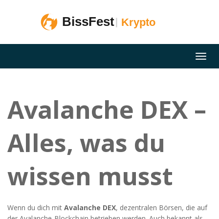
Avalanche DEX –
Alles, was du
wissen musst
Wenn du dich mit
Avalanche DEX
,
dezentralen Börsen, die auf
der Avalanche‑Blockchain betrieben werden
. Auch bekannt als