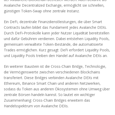
Avalanche Decentralized Exchange
, ermöglicht sie schnellen,
günstigen Token‑Swap ohne zentrale Instanz.
Ein
DeFi
,
dezentrale Finanzdienstleistungen, die über Smart
Contracts laufen
bildet das Fundament jedes Avalanche DEXs.
Durch DeFi‑Protokolle kann jeder Nutzer Liquidität bereitstellen
und dafür Gebühren verdienen. Dabei entstehen
Liquidity Pools
,
gemeinsam verwaltete Token‑Bestände, die automatisierte
Trades ermöglichen
. Kurz gesagt: DeFi erfordert Liquidity Pools,
und Liquidity Pools treiben den Handel auf Avalanche DEXs an.
Ein weiterer Baustein ist die
Cross‑Chain Bridge
,
Technologie,
die Vermögenswerte zwischen verschiedenen Blockchains
transferiert
. Diese Bridges verbinden Avalanche DEXs mit
Ethereum, Binance Smart Chain und anderen Netzwerken,
sodass du Token aus anderen Ökosystemen ohne Umweg über
zentrale Börsen handeln kannst. So lautet ein wichtiger
Zusammenhang: Cross‑Chain Bridges erweitern das
Handelsspektrum von Avalanche DEXs.