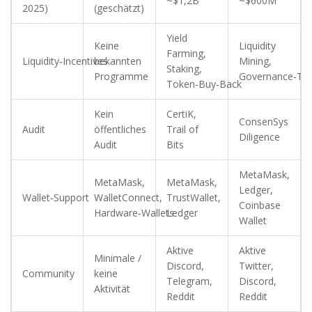
~$1,2B
~$600M
2025)
(geschätzt)
Yield
Keine
Liquidity
Farming,
Liquidity‑Incentives
bekannten
Mining,
Staking,
Programme
Governance‑To
Token‑Buy‑Back
Kein
CertiK,
ConsenSys
Audit
öffentliches
Trail of
Diligence
Audit
Bits
MetaMask,
MetaMask,
MetaMask,
Ledger,
Wallet‑Support
WalletConnect,
TrustWallet,
Coinbase
Hardware‑Wallets
Ledger
Wallet
Aktive
Aktive
Minimale /
Discord,
Twitter,
Community
keine
Telegram,
Discord,
Aktivität
Reddit
Reddit