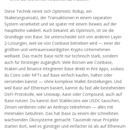
Diese Technik nennt sich
Optimistic Rollup
,
ein
Skalierungsansatz, der Transaktionen in einem separaten
System verarbeitet und sie später mit einem Beweis auf der
Hauptkette validiert
. Auch bekannt als
Optimism
, ist sie die
Grundlage von Base. Sie unterscheidet sich von anderen Layer-
2-Lösungen, weil sie von Coinbase betrieben wird — einer der
größten und vertrauenswürdigsten Krypto-Unternehmen
weltweit. Das macht Base nicht nur technisch stark, sondern
auch für Einsteiger zugänglich. Viele Börsen wie Coinbase,
Kraken und Binance integrieren Base direkt in ihre Apps, sodass
du Coins oder NFTs auf Base einfach kaufen, halten oder
versenden kannst — ohne komplexe Wallet-Einstellungen.
Und
weil Base auf Ethereum basiert, kannst du fast alle bestehenden
DeFi-Protokolle, wie Uniswap, Aave oder Compound, auch auf
Base nutzen. Du kannst dort Stablecoins wie USDC tauschen,
Zinsen verdienen oder an Airdrops teilnehmen — alles mit
minimalen Gebühren. Das hat Base zu einem der schnellsten
wachsenden Ökosysteme gemacht: Tausende neue Projekte
starten dort, weil es günstiger und einfacher ist als auf Ethereum