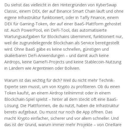
Du siehst das vielleicht in den Hintergründen von
KyberSwap
Classic
,
einem DEX, der auf Binance Smart Chain läuft und ohne
eigene Infrastruktur funktioniert
, oder in
Taffy Finance
,
einem
DEX für Gaming-Token, der auf einer BaaS-Plattform gehostet
ist
. Auch
PowerPool
,
ein DeFi-Tool, das automatisierte
Wartungsaufgaben für Blockchains übernimmt
, funktioniert nur,
weil die zugrundeliegende Blockchain als Service bereitgestellt
wird. Ohne BaaS gäbe es keine schnellen, günstigen und
skalierbaren DeFi-Anwendungen – und damit auch keine
Airdrops, keine GameFi-Projects und keine Stablecoin-Nutzung
in Ländern wie Argentinien oder Bolivien.
Warum ist das wichtig für dich? Weil du nicht mehr Technik-
Experte sein musst, um von Krypto zu profitieren. Ob du einen
Token kaufst, an einem Airdrop teilnimmst oder in einem
Blockchain-Spiel spielst – hinter all dem steckt oft eine BaaS-
Lösung. Die Plattformen, die du nutzt, haben die Infrastruktur
bereits aufgebaut. Du musst nur noch die App öffnen. Das
macht Krypto einfacher, sicherer und vor allem schneller. Und
das ist der Grund, warum immer mehr Projekte – von OneRare