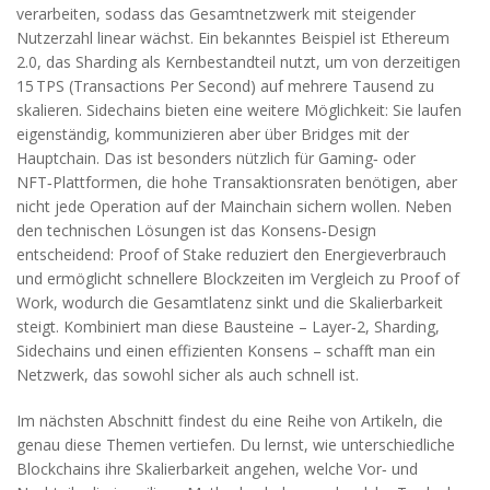
verarbeiten, sodass das Gesamtnetzwerk mit steigender
Nutzerzahl linear wächst. Ein bekanntes Beispiel ist Ethereum
2.0, das Sharding als Kernbestandteil nutzt, um von derzeitigen
15 TPS (Transactions Per Second) auf mehrere Tausend zu
skalieren. Sidechains bieten eine weitere Möglichkeit: Sie laufen
eigenständig, kommunizieren aber über Bridges mit der
Hauptchain. Das ist besonders nützlich für Gaming‑ oder
NFT‑Plattformen, die hohe Transaktionsraten benötigen, aber
nicht jede Operation auf der Mainchain sichern wollen. Neben
den technischen Lösungen ist das Konsens‑Design
entscheidend: Proof of Stake reduziert den Energieverbrauch
und ermöglicht schnellere Blockzeiten im Vergleich zu Proof of
Work, wodurch die Gesamtlatenz sinkt und die Skalierbarkeit
steigt. Kombiniert man diese Bausteine – Layer‑2, Sharding,
Sidechains und einen effizienten Konsens – schafft man ein
Netzwerk, das sowohl sicher als auch schnell ist.
Im nächsten Abschnitt findest du eine Reihe von Artikeln, die
genau diese Themen vertiefen. Du lernst, wie unterschiedliche
Blockchains ihre Skalierbarkeit angehen, welche Vor‑ und