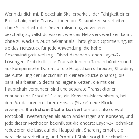
Wenn du dich mit
Blockchain Skalierbarkeit
,
der Fähigkeit einer
Blockchain, mehr Transaktionen pro Sekunde zu verarbeiten,
ohne Sicherheit oder Dezentralisierung zu verlieren
,
beschäftigst, willst du wissen, wie das Netzwerk wachsen kann,
ohne zu wackeln. Auch bekannt als
Throughput‑Optimierung
, ist
sie das Herzstück für jede Anwendung, die hohe
Geschwindigkeit verlangt. Direkt daneben stehen
Layer‑2-
Lösungen
,
Protokolle, die Transaktionen off‑chain bündeln und
nur komprimierte Daten auf die Hauptchain schreiben
,
Sharding
,
die Aufteilung der Blockchain in kleinere Stücke (Shards), die
parallel arbeiten
,
Sidechains
,
eigene Ketten, die mit der
Hauptchain verbunden sind und separate Transaktionen
erlauben
und
Proof of Stake
,
ein Konsens‑Mechanismus, bei
dem Validatoren mit ihrem Einsatz (Stake) neue Blöcke
erzeugen
.
Blockchain Skalierbarkeit
umfasst also sowohl
Protokoll‑Erweiterungen als auch Änderungen am Konsens, und
jede dieser Methoden beeinflusst die andere: Layer‑2‑Techniken
reduzieren die Last auf die Hauptchain, Sharding erhöht die
parallele Verarbeitung, und Proof of Stake sorgt für schnellere