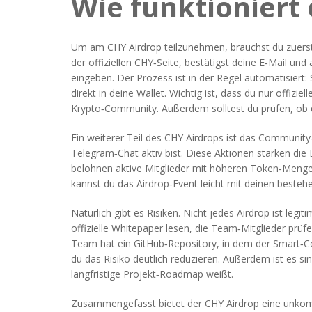
Wie funktioniert 
Um am CHY Airdrop teilzunehmen, brauchst du zuerst e
der offiziellen CHY‑Seite, bestätigst deine E‑Mail u
eingeben. Der Prozess ist in der Regel automatisiert:
direkt in deine Wallet. Wichtig ist, dass du nur offizi
Krypto‑Community. Außerdem solltest du prüfen, ob das
Ein weiterer Teil des CHY Airdrops ist das Community
Telegram‑Chat aktiv bist. Diese Aktionen stärken di
belohnen aktive Mitglieder mit höheren Token‑Mengen
kannst du das Airdrop‑Event leicht mit deinen besteh
Natürlich gibt es Risiken. Nicht jedes Airdrop ist legi
offizielle Whitepaper lesen, die Team‑Mitglieder pr
Team hat ein GitHub‑Repository, in dem der Smart‑Con
du das Risiko deutlich reduzieren. Außerdem ist es si
langfristige Projekt‑Roadmap weißt.
Zusammengefasst bietet der CHY Airdrop eine unkompli