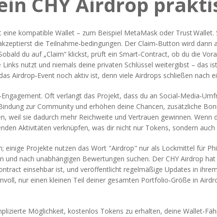
ein CHY Airdrop prakti
ine kompatible Wallet – zum Beispiel MetaMask oder Trust Wallet. Soba
nd akzeptierst die Teilnahme‑bedingungen. Der Claim‑Button wird dann 
 Sobald du auf „Claim“ klickst, prüft ein Smart‑Contract, ob du die V
elle Links nutzt und niemals deine privaten Schlüssel weitergibst – das i
 Airdrop‑Event noch aktiv ist, denn viele Airdrops schließen nach ein
‑Engagement. Oft verlangt das Projekt, dass du an Social‑Media‑Umfr
e Bindung zur Community und erhöhen deine Chancen, zusätzliche Bon
, weil sie dadurch mehr Reichweite und Vertrauen gewinnen. Wenn du
enden Aktivitäten verknüpfen, was dir nicht nur Tokens, sondern auch
tim; einige Projekte nutzen das Wort "Airdrop" nur als Lockmittel für P
üfen und nach unabhängigen Bewertungen suchen. Der CHY Airdrop hat 
tract einsehbar ist, und veröffentlicht regelmäßige Updates in ihre
nnvoll, nur einen kleinen Teil deiner gesamten Portfolio‑Größe in Air
zierte Möglichkeit, kostenlos Tokens zu erhalten, deine Wallet‑Fähig