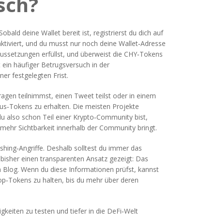
sch?
ld deine Wallet bereit ist, registrierst du dich auf
aktiviert, und du musst nur noch deine Wallet‑Adresse
oraussetzungen erfüllst, und überweist die CHY‑Tokens
st ein häufiger Betrugsversuch in der
er festgelegten Frist.
agen teilnimmst, einen Tweet teilst oder in einem
us‑Tokens zu erhalten. Die meisten Projekte
 also schon Teil einer Krypto‑Community bist,
 mehr Sichtbarkeit innerhalb der Community bringt.
hishing‑Angriffe. Deshalb solltest du immer das
bisher einen transparenten Ansatz gezeigt: Das
m Blog. Wenn du diese Informationen prüfst, kannst
drop‑Tokens zu halten, bis du mehr über deren
keiten zu testen und tiefer in die DeFi‑Welt