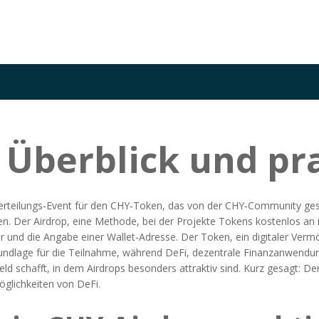
 Überblick und pr
rteilungs‑Event für den CHY‑Token, das von der CHY‑Community ges
en. Der
Airdrop
,
eine Methode, bei der Projekte Tokens kostenlos an 
r und die Angabe einer Wallet‑Adresse. Der
Token
,
ein digitaler Verm
rundlage für die Teilnahme, während
DeFi
,
dezentrale Finanzanwendun
ld schafft, in dem Airdrops besonders attraktiv sind. Kurz gesagt: D
lichkeiten von DeFi.