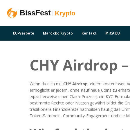
EU-Verbote
Marokko Krypto
Kontakt
MiCA EU
CHY Airdrop –
Wenn du dich mit
CHY Airdrop
,
einem kostenlosen Ve
ermöglicht er jedem, ohne Kauf neue Coins zu erhalt
typischerweise einen Claim‑Prozess, ein KYC‑Formula
bestimmte Rechte oder Nutzen gewährt
bildet die G
traditionelle Finanzdienste nachbilden
häufig das Umfe
Token‑Sammeln, Community‑Engagement und die Mög