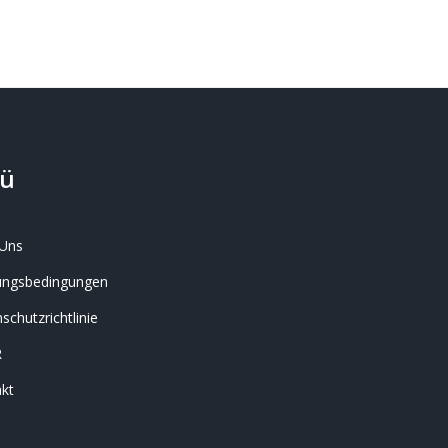
ü
Uns
ungsbedingungen
schutzrichtlinie
R
kt