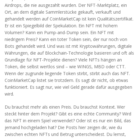
Airdrops, die nie ausgezahlt wurden. Der
NFT-Marktplatz
,
ein
Ort, an dem digitale Sammlerstücke gekauft, verkauft und
gehandelt werden
auf CoinMarketCap ist kein Qualitätszertifikat.
Er ist ein Spiegelbild der Spekulation. Ein NFT mit hohem
Volumen? Kann ein Pump-and-Dump sein. Ein NFT mit
niedrigem Preis? Kann ein toter Token sein, der nur noch von
Bots gehandelt wird. Und was ist mit
Kryptowährungen
,
digitale
Währungen, die auf Blockchain-Technologie basieren und oft als
Grundlage für NFT-Projekte dienen
? Viele NFTs hängen an
Token, die selbst wertlos sind – wie WINGS, MBD oder CTT.
Wenn der zugrunde liegende Token stirbt, stirbt auch das NFT.
CoinMarketCap listet sie trotzdem. Es sagt dir nicht, ob etwas
funktioniert. Es sagt nur, wie viel Geld gerade dafür ausgegeben
wird.
Du brauchst mehr als einen Preis. Du brauchst Kontext. Wer
steckt hinter dem Projekt? Gibt es eine echte Community? Wird
das NFT in einem Spiel verwendet? Oder ist es nur ein Bild, das
jemand hochgeladen hat? Die Posts hier zeigen dir, wie du
zwischen echten NFTs und Betrug unterscheidest. Du lernst,