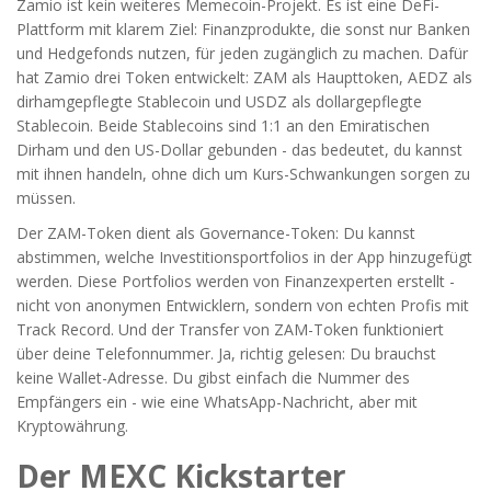
Zamio ist kein weiteres Memecoin-Projekt. Es ist eine DeFi-
Plattform mit klarem Ziel: Finanzprodukte, die sonst nur Banken
und Hedgefonds nutzen, für jeden zugänglich zu machen. Dafür
hat Zamio drei Token entwickelt: ZAM als Haupttoken, AEDZ als
dirhamgepflegte Stablecoin und USDZ als dollargepflegte
Stablecoin. Beide Stablecoins sind 1:1 an den Emiratischen
Dirham und den US-Dollar gebunden - das bedeutet, du kannst
mit ihnen handeln, ohne dich um Kurs-Schwankungen sorgen zu
müssen.
Der ZAM-Token dient als Governance-Token: Du kannst
abstimmen, welche Investitionsportfolios in der App hinzugefügt
werden. Diese Portfolios werden von Finanzexperten erstellt -
nicht von anonymen Entwicklern, sondern von echten Profis mit
Track Record. Und der Transfer von ZAM-Token funktioniert
über deine Telefonnummer. Ja, richtig gelesen: Du brauchst
keine Wallet-Adresse. Du gibst einfach die Nummer des
Empfängers ein - wie eine WhatsApp-Nachricht, aber mit
Kryptowährung.
Der MEXC Kickstarter