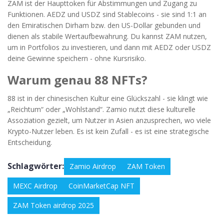
ZAM ist der Haupttoken für Abstimmungen und Zugang zu
Funktionen. AEDZ und USDZ sind Stablecoins - sie sind 1:1 an
den Emiratischen Dirham bzw. den US-Dollar gebunden und
dienen als stabile Wertaufbewahrung. Du kannst ZAM nutzen,
um in Portfolios zu investieren, und dann mit AEDZ oder USDZ
deine Gewinne speichern - ohne Kursrisiko.
Warum genau 88 NFTs?
88 ist in der chinesischen Kultur eine Glückszahl - sie klingt wie
„Reichtum“ oder „Wohlstand“. Zamio nutzt diese kulturelle
Assoziation gezielt, um Nutzer in Asien anzusprechen, wo viele
Krypto-Nutzer leben. Es ist kein Zufall - es ist eine strategische
Entscheidung.
Schlagwörter:
Zamio Airdrop
ZAM Token
MEXC Airdrop
CoinMarketCap NFT
ZAM Token airdrop 2025