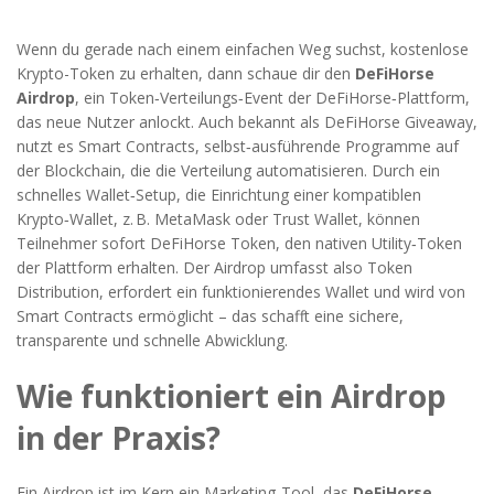
Wenn du gerade nach einem einfachen Weg suchst, kostenlose
Krypto-Token zu erhalten, dann schaue dir den
DeFiHorse
Airdrop
,
ein Token‑Verteilungs‑Event der DeFiHorse‑Plattform,
das neue Nutzer anlockt
. Auch bekannt als
DeFiHorse Giveaway
,
nutzt es
Smart Contracts
,
selbst‑ausführende Programme auf
der Blockchain, die die Verteilung automatisieren
. Durch ein
schnelles
Wallet‑Setup
,
die Einrichtung einer kompatiblen
Krypto‑Wallet, z. B. MetaMask oder Trust Wallet
, können
Teilnehmer sofort
DeFiHorse Token
,
den nativen Utility‑Token
der Plattform
erhalten. Der Airdrop umfasst also Token
Distribution, erfordert ein funktionierendes Wallet und wird von
Smart Contracts ermöglicht – das schafft eine sichere,
transparente und schnelle Abwicklung.
Wie funktioniert ein Airdrop
in der Praxis?
Ein Airdrop ist im Kern ein Marketing‑Tool, das
DeFiHorse