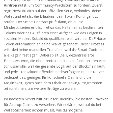
Airdrop
nutzt, um Community‑Wachstum zu fördern. Zuerst
registrierst du dich auf der offiziellen Seite, verbindest deine
Wallet und erteilst die Erlaubnis, dein Token‑Kontingent zu
prüfen. Der Smart Contract prüft dann, ob du die
Mindestkriterien erfüllst – etwa das Halten eines bestimmten
Tokens oder das Ausführen einer Aufgabe wie das Folgen in
sozialen Medien. Sobald du qualifiziert bist, wird der DeFiHorse
Token automatisch an deine Wallet gesendet. Dieser Prozess
erfordert keine manuellen Transfers, weil die Smart Contracts
alle Regeln festlegen. Dabei spielt
DeFi
,
dezentralisierte
Finanzsysteme, die ohne zentrale Instanzen funktionieren
eine
Schlüsselrolle, weil die gesamte Logik auf der Blockchain läuft
und jede Transaktion öffentlich nachverfolgbar ist. Für Nutzer
bedeutet das: geringes Risiko, schnelle Claims und die
Möglichkeit, gleich nach dem Erhalt an Staking‑Programmen
teilzunehmen, um weitere Erträge zu erzielen.
Im nächsten Schritt hilft dir unser Überblick, die besten Praktiken
für Airdrop‑Claims zu verstehen. Wir erklären, worauf du bei
Wallet‑Sicherheit achten musst, wie du mögliche