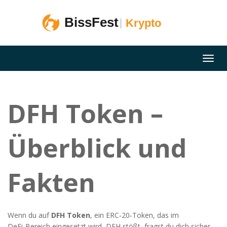
DFH Token –
Überblick und
Fakten
Wenn du auf
DFH Token
,
ein ERC‑20‑Token, das im
DeFi‑Bereich eingesetzt wird
,
DFH
stößt, fragst du dich sicher,