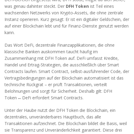
was genau dahinter steckt. Der
DFH Token
ist Teil eines
wachsenden Netzwerks von Krypto‑Assets, die ohne zentrale
Instanz operieren. Kurz gesagt: Er ist ein digitaler Geldschein, der
auf einer Blockchain lebt und für Finanz‑Dienste genutzt werden
kann.
Das Wort
DeFi
,
dezentrale Finanzapplikationen, die ohne
klassische Banken auskommen
taucht häufig im
Zusammenhang mit DFH Token auf. DeFi umfasst Kredite,
Handel und Ertrag‑Strategien, die ausschließlich über Smart
Contracts laufen.
Smart Contract
,
selbst‑ausführender Code, der
Vertragsbedingungen auf der Blockchain automatisiert
ist das
technische Rückgrat – er prüft Transaktionen, verteilt
Belohnungen und sorgt für Sicherheit. Deshalb gilt: DFH
Token ↔ DeFi erfordert Smart Contracts.
Unter der Haube nutzt der DFH Token die
Blockchain
,
ein
dezentrales, unveränderbares Hauptbuch, das alle
Transaktionen aufzeichnet
. Die Blockchain bildet die Basis, weil
sie Transparenz und Unveränderlichkeit garantiert. Diese drei