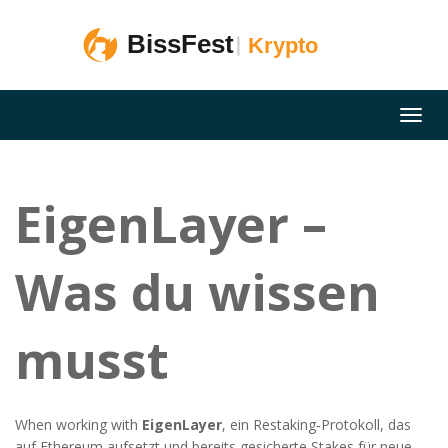
EigenLayer –
Was du wissen
musst
When working with
EigenLayer
,
ein Restaking‑Protokoll, das
auf Ethereum aufsetzt und bereits gesicherte Stakes für neue