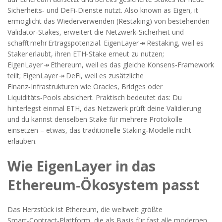
Sicherheits‑ und DeFi‑Dienste nutzt
. Also known as
Eigen
, it
ermöglicht das Wiederverwenden (Restaking) von bestehenden
Validator‑Stakes, erweitert die Netzwerk‑Sicherheit und
schafft mehr Ertragspotenzial
. EigenLayer ↠ Restaking, weil es
Staker erlaubt, ihren ETH‑Stake erneut zu nutzen;
EigenLayer ↠ Ethereum, weil es das gleiche Konsens‑Framework
teilt; EigenLayer ↠ DeFi, weil es zusätzliche
Finanz‑Infrastrukturen wie Oracles, Bridges oder
Liquiditäts‑Pools absichert. Praktisch bedeutet das: Du
hinterlegst einmal ETH, das Netzwerk prüft deine Validierung
und du kannst denselben Stake für mehrere Protokolle
einsetzen – etwas, das traditionelle Staking‑Modelle nicht
erlauben.
Wie EigenLayer in das
Ethereum‑Ökosystem passt
Das Herzstück ist
Ethereum
,
die weltweit größte
Smart‑Contract‑Plattform, die als Basis für fast alle modernen