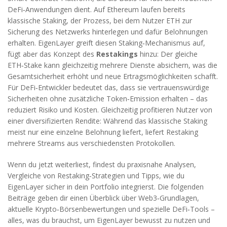
DeFi‑Anwendungen dient
. Auf Ethereum laufen bereits
klassische
Staking
,
der Prozess, bei dem Nutzer ETH zur
Sicherung des Netzwerks hinterlegen und dafür Belohnungen
erhalten
. EigenLayer greift diesen Staking‑Mechanismus auf,
fügt aber das Konzept des
Restakings
hinzu: Der gleiche
ETH‑Stake kann gleichzeitig mehrere Dienste absichern, was die
Gesamtsicherheit erhöht und neue Ertragsmöglichkeiten schafft.
Für DeFi‑Entwickler bedeutet das, dass sie vertrauenswürdige
Sicherheiten ohne zusätzliche Token‑Emission erhalten – das
reduziert Risiko und Kosten. Gleichzeitig profitieren Nutzer von
einer diversifizierten Rendite: Während das klassische Staking
meist nur eine einzelne Belohnung liefert, liefert Restaking
mehrere Streams aus verschiedensten Protokollen.
Wenn du jetzt weiterliest, findest du praxisnahe Analysen,
Vergleiche von Restaking‑Strategien und Tipps, wie du
EigenLayer sicher in dein Portfolio integrierst. Die folgenden
Beiträge geben dir einen Überblick über Web3‑Grundlagen,
aktuelle Krypto‑Börsenbewertungen und spezielle DeFi‑Tools –
alles, was du brauchst, um EigenLayer bewusst zu nutzen und