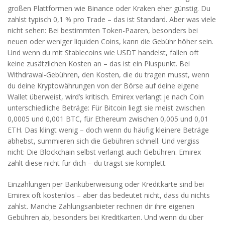
großen Plattformen wie Binance oder Kraken eher günstig. Du
zahlst typisch 0,1 % pro Trade – das ist Standard. Aber was viele
nicht sehen: Bei bestimmten Token-Paaren, besonders bei
neuen oder weniger liquiden Coins, kann die Gebühr höher sein.
Und wenn du mit Stablecoins wie USDT handelst, fallen oft
keine zusätzlichen Kosten an – das ist ein Pluspunkt. Bei
Withdrawal-Gebühren
,
den Kosten, die du tragen musst, wenn
du deine Kryptowährungen von der Börse auf deine eigene
Wallet überweist
, wird’s kritisch. Emirex verlangt je nach Coin
unterschiedliche Beträge: Für Bitcoin liegt sie meist zwischen
0,0005 und 0,001 BTC, für Ethereum zwischen 0,005 und 0,01
ETH. Das klingt wenig – doch wenn du häufig kleinere Beträge
abhebst, summieren sich die Gebühren schnell. Und vergiss
nicht: Die Blockchain selbst verlangt auch Gebühren. Emirex
zahlt diese nicht für dich – du trägst sie komplett.
Einzahlungen per Banküberweisung oder Kreditkarte sind bei
Emirex oft kostenlos – aber das bedeutet nicht, dass du nichts
zahlst. Manche Zahlungsanbieter rechnen dir ihre eigenen
Gebühren ab, besonders bei Kreditkarten. Und wenn du über