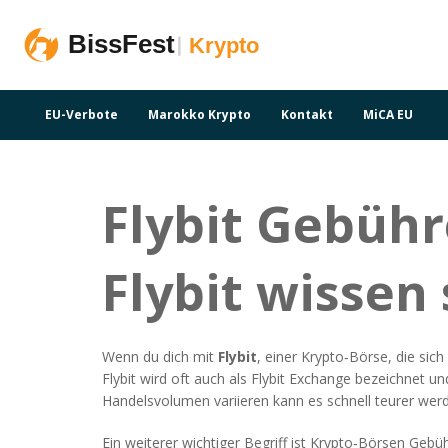
EU-Verbote
Marokko Krypto
Kontakt
MiCA EU
Flybit Gebühr
Flybit wissen 
Wenn du dich mit
Flybit
,
einer Krypto‑Börse, die sich
Flybit wird oft auch als
Flybit Exchange
bezeichnet und
Handelsvolumen variieren
kann es schnell teurer wer
Ein weiterer wichtiger Begriff ist
Krypto‑Börsen Gebü