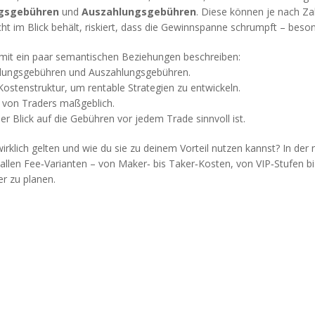
ngsgebühren
und
Auszahlungsgebühren
. Diese können je nach Z
ht im Blick behält, riskiert, dass die Gewinnspanne schrumpft – beson
 mit ein paar semantischen Beziehungen beschreiben:
lungsgebühren und Auszahlungsgebühren.
Kostenstruktur, um rentable Strategien zu entwickeln.
t von Traders maßgeblich.
r Blick auf die Gebühren vor jedem Trade sinnvoll ist.
rklich gelten und wie du sie zu deinem Vorteil nutzen kannst? In der 
 allen Fee‑Varianten – von Maker‑ bis Taker‑Kosten, von VIP‑Stufen bi
r zu planen.