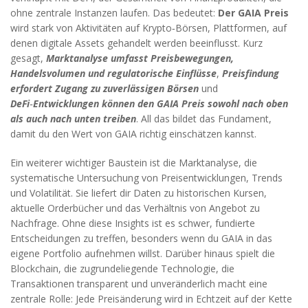
ohne zentrale Instanzen laufen
. Das bedeutet:
Der GAIA Preis
wird stark von Aktivitäten auf
Krypto‑Börsen
,
Plattformen, auf
denen digitale Assets gehandelt werden
beeinflusst. Kurz
gesagt,
Marktanalyse umfasst Preisbewegungen,
Handelsvolumen und regulatorische Einflüsse
,
Preisfindung
erfordert Zugang zu zuverlässigen Börsen
und
DeFi‑Entwicklungen können den GAIA Preis sowohl nach oben
als auch nach unten treiben
. All das bildet das Fundament,
damit du den Wert von GAIA richtig einschätzen kannst.
Ein weiterer wichtiger Baustein ist die
Marktanalyse
,
die
systematische Untersuchung von Preisentwicklungen, Trends
und Volatilität
. Sie liefert dir Daten zu historischen Kursen,
aktuelle Orderbücher und das Verhältnis von Angebot zu
Nachfrage. Ohne diese Insights ist es schwer, fundierte
Entscheidungen zu treffen, besonders wenn du GAIA in das
eigene Portfolio aufnehmen willst. Darüber hinaus spielt die
Blockchain
,
die zugrundeliegende Technologie, die
Transaktionen transparent und unveränderlich macht
eine
zentrale Rolle: Jede Preisänderung wird in Echtzeit auf der Kette