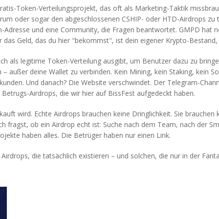
ratis-Token-Verteilungsprojekt, das oft als Marketing-Taktik missbra
trum oder sogar den abgeschlossenen CSHIP- oder HTD-Airdrops zu tun
ain-Adresse und eine Community, die Fragen beantwortet. GMPD hat n
er das Geld, das du hier "bekommst", ist dein eigener Krypto-Bestand, 
ch als legitime Token-Verteilung ausgibt, um Benutzer dazu zu bring
 – außer deine Wallet zu verbinden. Kein Mining, kein Staking, kein S
ekunden. Und danach? Die Website verschwindet. Der Telegram-Channel
etrugs-Airdrops, die wir hier auf BissFest aufgedeckt haben.
kauft wird. Echte Airdrops brauchen keine Dringlichkeit. Sie brauchen
dich fragst, ob ein Airdrop echt ist: Suche nach dem Team, nach der S
jekte haben alles. Die Betrüger haben nur einen Link.
 Airdrops, die tatsächlich existieren – und solchen, die nur in der Fant