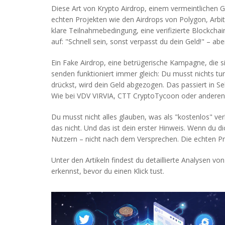
Diese Art von
Krypto Airdrop
,
einem vermeintlichen G
echten Projekten wie den Airdrops von Polygon, Arbi
klare Teilnahmebedingung, eine verifizierte Blockch
auf: "Schnell sein, sonst verpasst du dein Geld!" – ab
Ein
Fake Airdrop
,
eine betrügerische Kampagne, die si
senden
funktioniert immer gleich: Du musst nichts tun
drückst, wird dein Geld abgezogen. Das passiert in S
Wie bei VDV VIRVIA, CTT CryptoTycoon oder anderen B
Du musst nicht alles glauben, was als "kostenlos" ver
das nicht. Und das ist dein erster Hinweis. Wenn du 
Nutzern – nicht nach dem Versprechen. Die echten Pro
Unter den Artikeln findest du detaillierte Analysen von
erkennst, bevor du einen Klick tust.