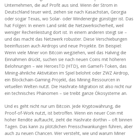
Unternehmen, die auf Profit aus sind. Wenn der Strom in
Deutschland teuer wird, ziehen sie nach Kasachstan, Georgia
oder sogar Texas, wo Solar- oder Windenergie günstiger ist. Das
hat Folgen: In einem Land sinkt die Netzwerksicherheit, weil
weniger Rechenleistung dort ist. In einem anderen steigt sie –
und das macht das Netzwerk robuster. Diese Verschiebungen
beeinflussen auch Airdrops und neue Projekte. Ein Beispiel:
Wenn viele Miner von Bitcoin wegziehen, weil das Halving die
Einnahmen drückt, suchen sie nach neuen Coins mit höheren
Belohnungen – wie
HeroesTD (HTD)
,
ein GameFi-Token, das
Mining-ähnliche Aktivitäten im Spiel belohnt
oder
ZWZ Airdrop
,
ein Blockchain-Gaming-Projekt, das Mining-Ressourcen in
virtuellen Welten nutzt
. Die Hashrate-Migration ist also nicht nur
ein technisches Phänomen – sie treibt ganze Ökosysteme an.
Und es geht nicht nur um Bitcoin. Jede Kryptowährung, die
Proof-of-Work nutzt, ist betroffen. Wenn ein neuer Coin mit
hoher Rendite auftaucht, zieht die Hashrate dorthin – oft binnen
Tagen. Das kann zu plötzlichen Preisschwankungen führen, aber
auch zu neuen Chancen. Wer versteht, wie und warum Miner